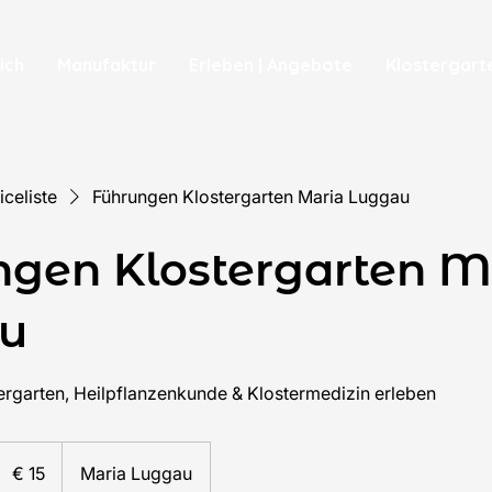
ich
Manufaktur
Erleben | Angebote
Klostergart
iceliste
Führungen Klostergarten Maria Luggau
ngen Klostergarten M
u
tergarten, Heilpflanzenkunde & Klostermedizin erleben
15
Euro
€ 15
Maria Luggau