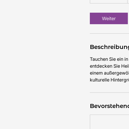
S
t
d
Weiter
3
0
M
i
Beschreibun
n
.
Tauchen Sie ein i
entdecken Sie Hei
einem außergewöhn
kulturelle Hinterg
Bevorstehen