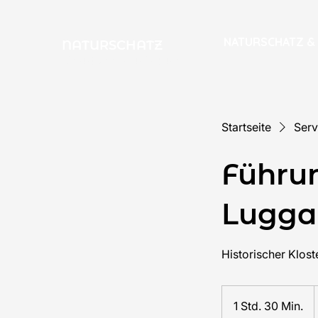
NATURSCHATZ & 
NATURSCHATZ
Kräutermanufaktur
Startseite
Serv
Führu
Lugga
Historischer Klos
1 Std. 30 Min.
1