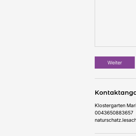
Weiter
Kontaktang
Klostergarten Mar
0043650883657
naturschatz.lesa