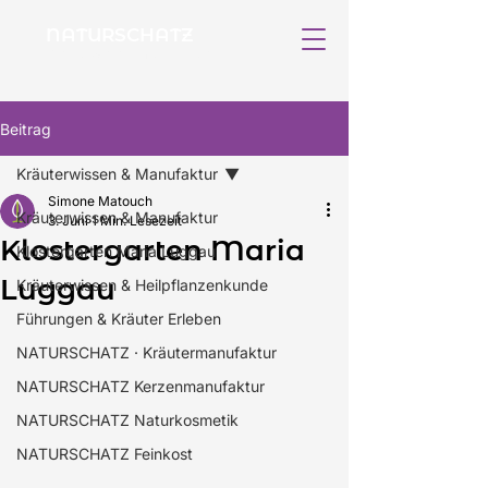
NATURSCHATZ
Kräutermanufaktur
Beitrag
Kräuterwissen & Manufaktur
Simone Matouch
Kräuterwissen & Manufaktur
3. Juni
1 Min. Lesezeit
Klostergarten Maria
Klostergarten Maria Luggau
Luggau
Kräuterwissen & Heilpflanzenkunde
Führungen & Kräuter Erleben
NATURSCHATZ · Kräutermanufaktur
NATURSCHATZ Kerzenmanufaktur
NATURSCHATZ Naturkosmetik
NATURSCHATZ Feinkost