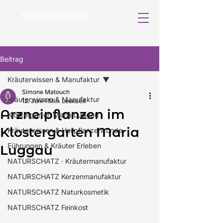
NATURSCHATZ
Kräutermanufaktur
Beitrag
Kräuterwissen & Manufaktur
Simone Matouch
Kräuterwissen & Manufaktur
12. Juni
1 Min. Lesezeit
Arzneipflanzen im
Klostergarten Maria Luggau
Klostergarten Maria
Kräuterwissen & Heilpflanzenkunde
Führungen & Kräuter Erleben
Luggau
NATURSCHATZ · Kräutermanufaktur
NATURSCHATZ Kerzenmanufaktur
NATURSCHATZ Naturkosmetik
NATURSCHATZ Feinkost